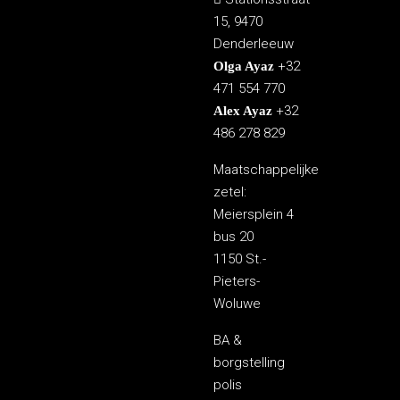
15, 9470
Denderleeuw
+32
Olga Ayaz
471 554 770
+32
Alex Ayaz
486 278 829
Maatschappelijke
zetel:
Meiersplein 4
bus 20
1150 St.-
Pieters-
Woluwe
BA &
borgstelling
polis