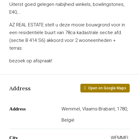
Uiterst goed gelegen nabijheid winkels, bowlingstones,
E40,…
AZ REAL ESTATE stelt u deze mooie bouwgrond voor in
een residentiële buurt van 78ca kadastrale sectie afd.
(sectie B 414 S6) akkoord voor 2 wooneenheden +
terras.
bezoek op afspraak!
Address
Open on Google Maps
Wemmel, Vlaams-Brabant, 1780,
Address
België
WEMMEL
City