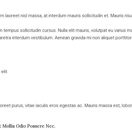
 laoreet nisl massa, at interdum mauris sollicitudin et. Mauris risus l
am tempus sollicitudin cursus. Nulla elit mauris, volutpat eu varius m
retra interdum vestibulum. Aenean gravida mi non aliquet porttitor. 
elit.
eet purus, vitae iaculis eros egestas ac. Mauris massa est, lobort
t Mollis Odio Posuere Nec.