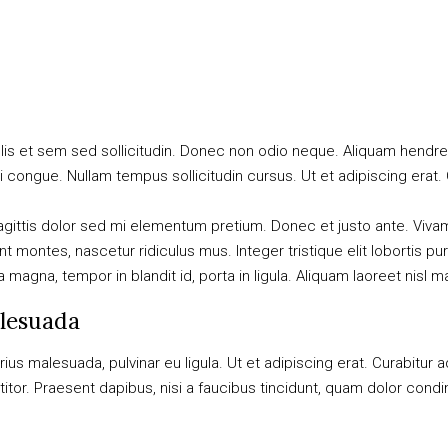
lis et sem sed sollicitudin. Donec non odio neque. Aliquam hendrer
i congue. Nullam tempus sollicitudin cursus. Ut et adipiscing erat.
n sagittis dolor sed mi elementum pretium. Donec et justo ante. Vi
 montes, nascetur ridiculus mus. Integer tristique elit lobortis p
magna, tempor in blandit id, porta in ligula. Aliquam laoreet nisl ma
alesuada
arius malesuada, pulvinar eu ligula. Ut et adipiscing erat. Curabitu
tor. Praesent dapibus, nisi a faucibus tincidunt, quam dolor condim