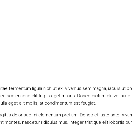
, vitae fermentum ligula nibh ut ex. Vivamus sem magna, iaculis ut p
scelerisque elit turpis eget mauris. Donec dictum elit vel nunc tr
nulla eget elit mollis, at condimentum est feugiat.
n sagittis dolor sed mi elementum pretium. Donec et justo ante. Vi
 montes, nascetur ridiculus mus. Integer tristique elit lobortis p