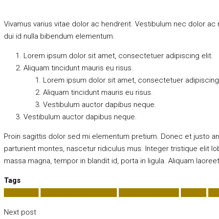
Vivamus varius vitae dolor ac hendrerit. Vestibulum nec dolor a
dui id nulla bibendum elementum.
Lorem ipsum dolor sit amet, consectetuer adipiscing elit.
Aliquam tincidunt mauris eu risus.
Lorem ipsum dolor sit amet, consectetuer adipiscing 
Aliquam tincidunt mauris eu risus.
Vestibulum auctor dapibus neque.
Vestibulum auctor dapibus neque.
Proin sagittis dolor sed mi elementum pretium. Donec et justo 
parturient montes, nascetur ridiculus mus. Integer tristique elit 
massa magna, tempor in blandit id, porta in ligula. Aliquam laoreet
Tags
Apartment
Business Development
House for families
Houzez
Lux
Next post