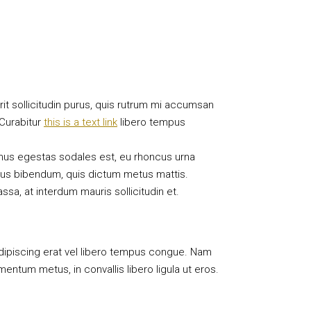
it sollicitudin purus, quis rutrum mi accumsan
 Curabitur
this is a text link
libero tempus
vamus egestas sodales est, eu rhoncus urna
urus bibendum, quis dictum metus mattis.
ssa, at interdum mauris sollicitudin et.
r adipiscing erat vel libero tempus congue. Nam
entum metus, in convallis libero ligula ut eros.