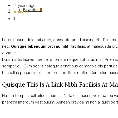
11 years ago
Favorites
0
Business
0
Lorem ipsum dolor sit amet, consectetur adipiscing elit. Duis mol
nec.
Quisque bibendum orci ac nibh facilisis
, at malesuada orc
congue.
Duis mattis laoreet neque, et ornare neque sollicitudin at. Proi
semper eu. Cum sociis natoque penatibus et magnis dis parturient
Phasellus posuere felis sed eros porttitor mattis. Curabitur massa 
Quisque This Is A Link Nibh Facilisis At M
Nullam tempus sollicitudin cursus. Nulla elit mauris, volutpat eu v
pharetra interdum vestibulum. Aenean gravida mi non aliquet portti